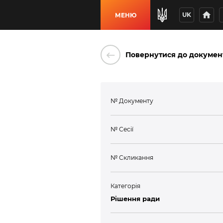
home
p
UK
МЕНЮ
keyboard_backspace
Повернутися до докумен
№ Документу
№ Сесії
№ Скликання
Категорія
Рішення ради