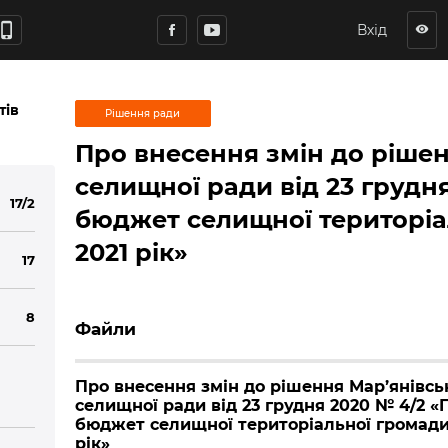
hone_iphone
Вхід
visibility
тів
Рішення ради
Про внесення змін до рішен
селищної ради від 23 грудн
17/2
бюджет селищної територіа
2021 рік»
17
8
Файли
Про внесення змін до рішення Мар’янівсь
селищної ради від 23 грудня 2020 № 4/2 «
бюджет селищної територіальної громади
рік»