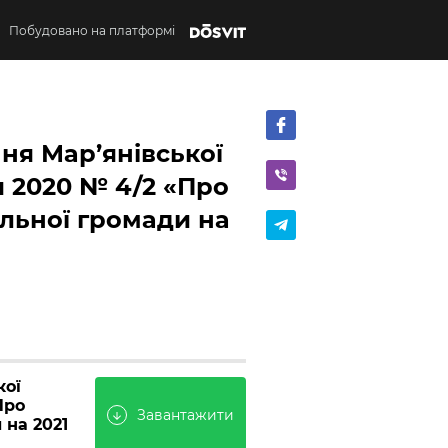
Побудовано на платформі
ня Мар’янівської
я 2020 № 4/2 «Про
льної громади на
кої
Про
Завантажити
arrow_downward
 на 2021