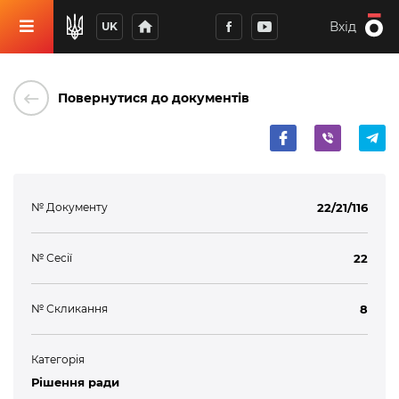
home
Вхід
UK
keyboard_backspace
Повернутися до документів
№ Документу
22/21/116
№ Сесії
22
№ Скликання
8
Категорія
Рішення ради