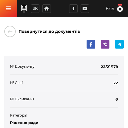
home
Вхід
UK
keyboard_backspace
Повернутися до документів
№ Документу
22/21/179
№ Сесії
22
№ Скликання
8
Категорія
Рішення ради