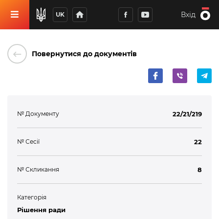
home
Вхід
UK
keyboard_backspace
Повернутися до документів
№ Документу
22/21/219
№ Сесії
22
№ Скликання
8
Категорія
Рішення ради