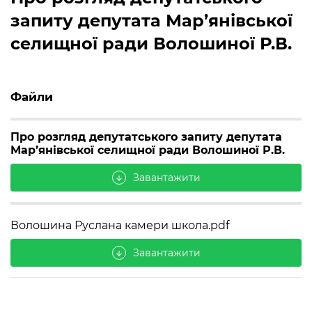
запиту депутата Мар’янівської
селищної ради Волошиної Р.В.
Файли
Про розгляд депутатського запиту депутата
Мар’янівської селищної ради Волошиної Р.В.
Завантажити
arrow_downward
Волошина Руслана камери школа.pdf
Завантажити
arrow_downward