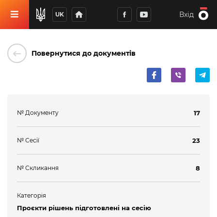
home
Вхід
UK
keyboard_backspace
Повернутися до документів
№ Документу
17
№ Сесії
23
№ Скликання
8
Категорія
Проєкти рішень підготовлені на сесію