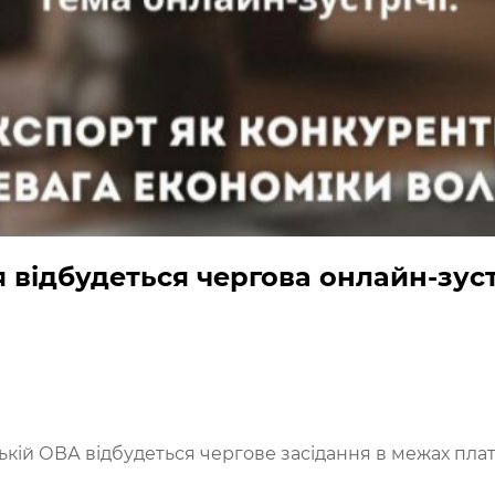
я відбудеться чергова онлайн-зус
ській ОВА відбудеться чергове засідання в межах пла