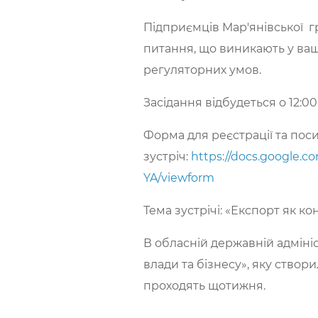
Підприємців Мар'янівської г
питання, що виникають у ваш
регуляторних умов.
Засідання відбудеться о 12:00
Форма для реєстрації та пос
зустріч:
https://docs.google
YA/viewform
Тема зустрічі: «Експорт як к
В обласній державній адміні
влади та бізнесу», яку ств
проходять щотижня.