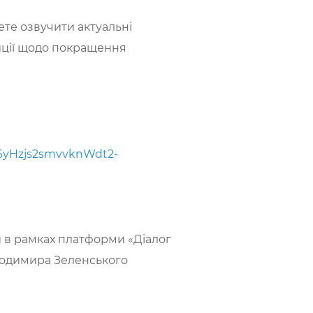
ете озвучити актуальні
зиції щодо покращення
x6yHzjs2smvvknWdt2-
и в рамках платформи «Діалог
олодимира Зеленського