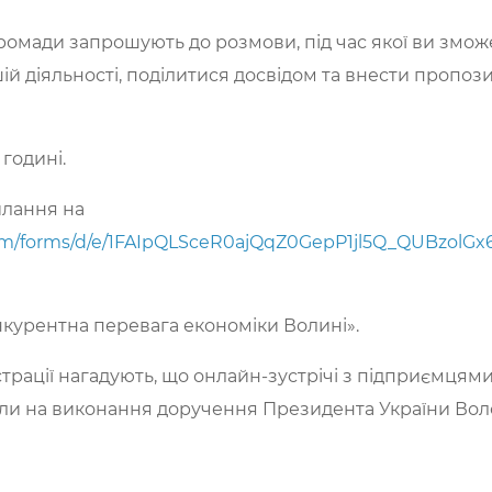
ромади запрошують до розмови, під час якої ви змож
ій діяльності, поділитися досвідом та внести пропо
 годині.
илання на
.com/forms/d/e/1FAIpQLSceR0ajQqZ0GepP1jl5Q_QUBzolG
онкурентна перевага економіки Волині».
страції нагадують, що онлайн-зустрічі з підприємцям
орили на виконання доручення Президента України В