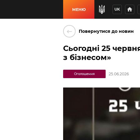
home
p
UK
МЕНЮ
keyboard_backspace
Повернутися до новин
Сьогодні 25 червн
з бізнесом»
25.06.2026
Оголошення