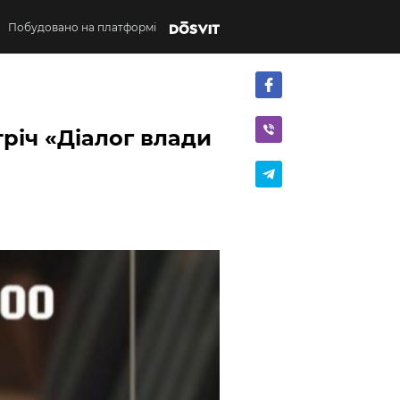
Побудовано на платформі
тріч «Діалог влади