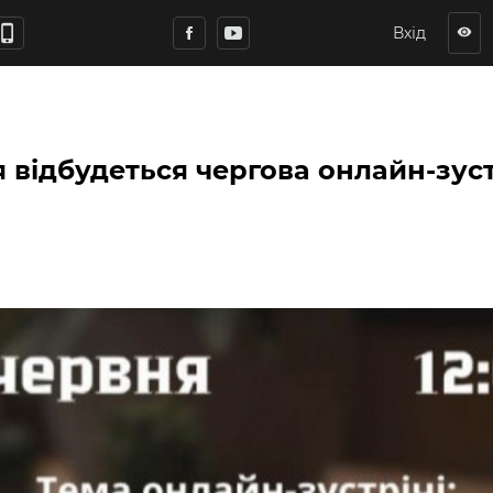
hone_iphone
Вхід
visibility
я відбудеться чергова онлайн-зус