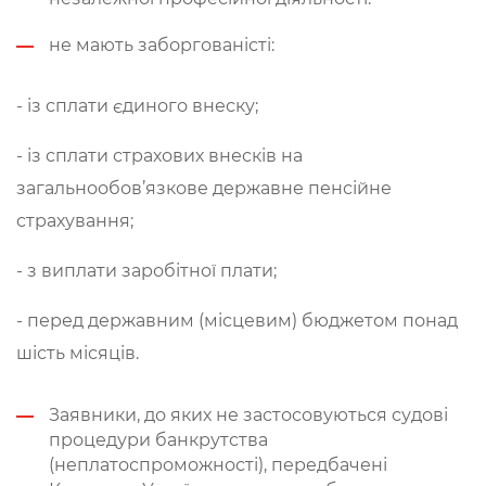
не мають заборгованісті:
- із сплати єдиного внеску;
- із сплати страхових внесків на
загальнообов’язкове державне пенсійне
страхування;
- з виплати заробітної плати;
- перед державним (місцевим) бюджетом понад
шість місяців.
Заявники, до яких не застосовуються судові
процедури банкрутства
(неплатоспроможності), передбачені