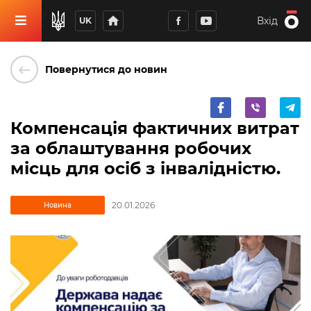
home
Вхід
UK
keyboard_backspace
Повернутися до новин
Компенсація фактичних витрат
за облаштування робочих
місць для осіб з інвалідністю.
20.01.2026
Новина