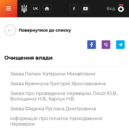
home
Вхід
UK
keyboard_backspace
Повернутися до списку
Очищення влади
Заява Пилюк Катерини Михайлівни
Заява Яремчука Григорія Ярославовича
Заяви про проведення перевірки Лисої Ю.В.,
Волошиної Н.В., Харчук Н.В.
Заява Федюка Руслана Дмитровича
Інформація про початок проходження
перевірки