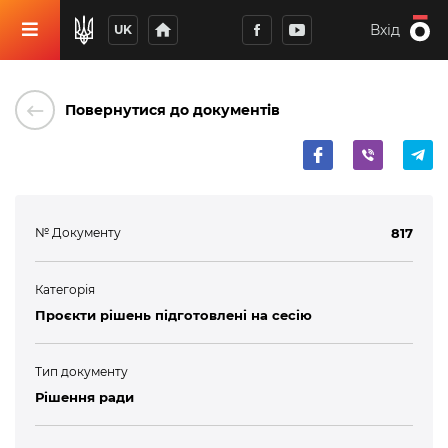
home
Вхід
UK
keyboard_backspace
Повернутися до документів
№ Документу
817
Категорія
Проєкти рішень підготовлені на сесію
Тип документу
Рішення ради