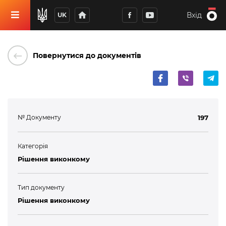
home
Вхід
UK
keyboard_backspace
Повернутися до документів
№ Документу
197
Категорія
Рішення виконкому
Тип документу
Рішення виконкому