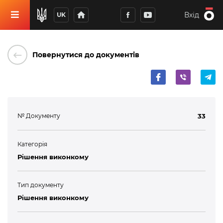
home
Вхід
UK
keyboard_backspace
Повернутися до документів
№ Документу
33
Категорія
Рішення виконкому
Тип документу
Рішення виконкому