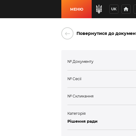
home
p
UK
МЕНЮ
keyboard_backspace
Повернутися до докумен
№ Документу
№ Сесії
№ Скликання
Категорія
Рішення ради