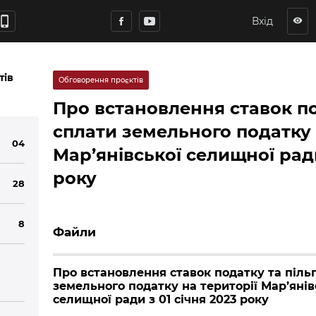
hone_iphone
Вхід
visibility
тів
Обговорення проєктів
Про встановлення ставок под
сплати земельного податку 
04
Мар’янівської селищної ради
року
28
8
Файли
Про встановлення ставок податку та пільг
земельного податку на території Мар’янів
селищної ради з 01 січня 2023 року