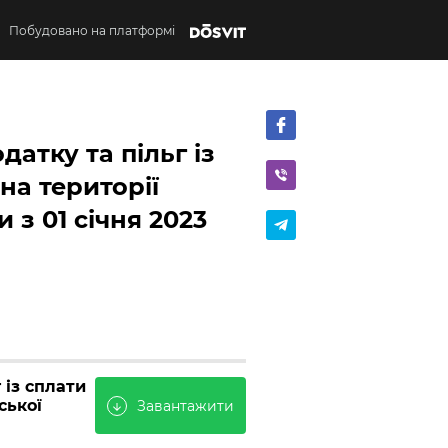
Побудовано на платформі
атку та пільг із
на території
 з 01 січня 2023
 із сплати
ської
Завантажити
arrow_downward